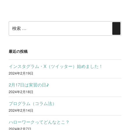
ー
投
シ
稿
ョ
検
ン
検
索:
索
最近の投稿
インスタグラム・X（ツイッター）始めました！
2024年2月19日
2月17日は実習の日♪
2024年2月18日
プログラム（コラム法）
2024年2月14日
ハローワークってどんなとこ？
2024年2月7日