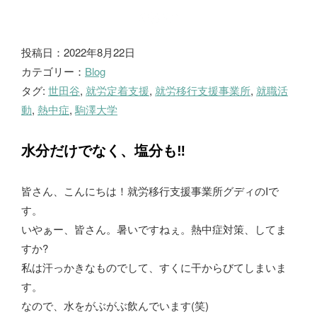
ブ
投稿日：2022年8月22日
カテゴリー：
Blog
ロ
タグ:
世田谷
,
就労定着支援
,
就労移行支援事業所
,
就職活
グ
動
,
熱中症
,
駒澤大学
水分だけでなく、塩分も‼
皆さん、こんにちは！就労移行支援事業所グディのIで
す。
いやぁー、皆さん。暑いですねぇ。熱中症対策、してま
すか?
私は汗っかきなものでして、すくに干からびてしまいま
す。
なので、水をがぶがぶ飲んでいます(笑)