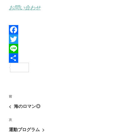
お問い合わせ
F
a
T
c
w
L
e
i
i
共
b
t
n
有
o
t
e
投
o
e
過
前
稿
去
k
r
<
海のロマン◎
ナ
の
ビ
次
次
投
ゲ
の
稿
運動プログラム
>