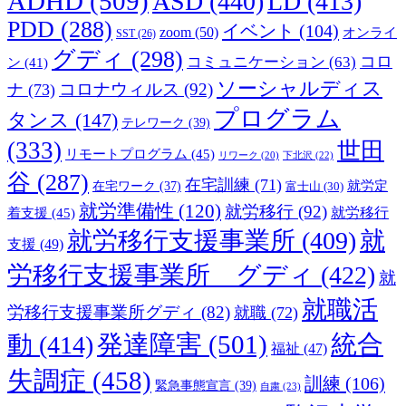
ADHD
(509)
ASD
(440)
LD
(413)
PDD
(288)
イベント
(104)
zoom
(50)
オンライ
SST
(26)
グディ
(298)
コロ
コミュニケーション
(63)
ン
(41)
ソーシャルディス
コロナウィルス
(92)
ナ
(73)
プログラム
タンス
(147)
テレワーク
(39)
(333)
世田
リモートプログラム
(45)
下北沢
(22)
リワーク
(20)
谷
(287)
在宅訓練
(71)
就労定
在宅ワーク
(37)
富士山
(30)
就労準備性
(120)
就労移行
(92)
着支援
(45)
就労移行
就労移行支援事業所
(409)
就
支援
(49)
労移行支援事業所 グディ
(422)
就
就職活
労移行支援事業所グディ
(82)
就職
(72)
発達障害
(501)
統合
動
(414)
福祉
(47)
失調症
(458)
訓練
(106)
緊急事態宣言
(39)
自粛
(23)