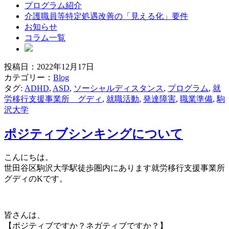
プログラム紹介
介護職員等特定処遇改善の「見える化」要件
お知らせ
コラム一覧
投稿日：2022年12月17日
ブ
カテゴリー：
Blog
タグ:
ADHD
,
ASD
,
ソーシャルディスタンス
,
プログラム
,
就
ロ
労移行支援事業所 グディ
,
就職活動
,
発達障害
,
職業準備
,
駒
沢大学
グ
ポジティブシンキングについて
こんにちは。
世田谷区駒沢大学駅徒歩圏内にあります就労移行支援事業所
グディのKです。
皆さんは、
【ポジティブですか？ネガティブですか？】