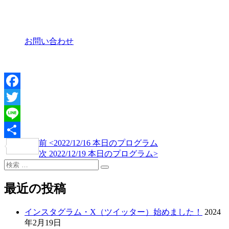
お問い合わせ
Facebook
Twitter
Line
過
前
<
2022/12/16 本日のプログラム
投
共
去
次
次
2022/12/19 本日のプログラム
>
稿
有
検
の
の
検
索:
投
投
ナ
索
稿
稿
最近の投稿
ビ
ゲ
インスタグラム・X（ツイッター）始めました！
2024
年2月19日
ー