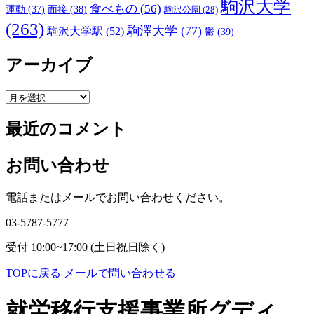
駒沢大学
食べもの
(56)
運動
(37)
面接
(38)
駒沢公園
(28)
(263)
駒澤大学
(77)
駒沢大学駅
(52)
鬱
(39)
アーカイブ
ア
ー
最近のコメント
カ
イ
ブ
お問い合わせ
電話またはメールでお問い合わせください。
03-5787-5777
受付 10:00~17:00 (土日祝日除く)
TOPに戻る
メールで問い合わせる
就労移行支援事業所グディ