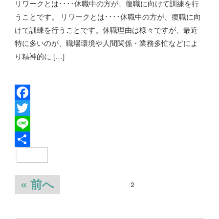
リワークとは････休職中の方が、復職に向けて訓練を行
o
e
うことです。 リワークとは････休職中の方が、復職に向
k
r
けて訓練を行うことです。休職理由は様々ですが、最近
特に多いのが、職場環境や人間関係・業務多忙などによ
り精神的に […]
F
a
T
c
w
L
e
i
i
共
b
t
n
有
投
« 前へ
2
o
t
e
稿
o
e
ナ
k
r