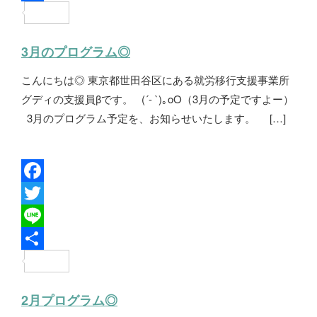
e
i
i
共
b
t
n
有
3月のプログラム◎
o
t
e
こんにちは◎ 東京都世田谷区にある就労移行支援事業所
o
e
グディの支援員βです。 (´- `)｡oO（3月の予定ですよー）
k
r
3月のプログラム予定を、お知らせいたします。 […]
F
a
T
c
w
L
e
i
i
共
b
t
n
有
2月プログラム◎
o
t
e