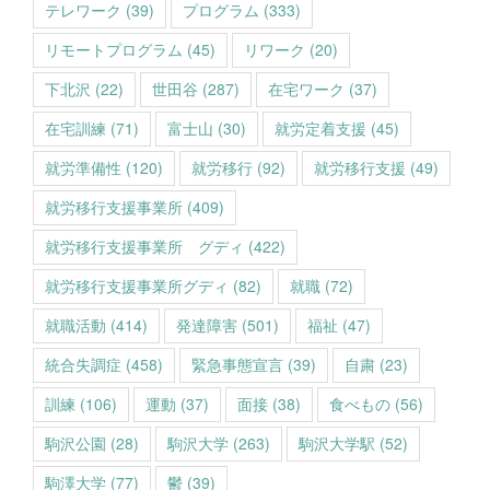
テレワーク
(39)
プログラム
(333)
リモートプログラム
(45)
リワーク
(20)
下北沢
(22)
世田谷
(287)
在宅ワーク
(37)
在宅訓練
(71)
富士山
(30)
就労定着支援
(45)
就労準備性
(120)
就労移行
(92)
就労移行支援
(49)
就労移行支援事業所
(409)
就労移行支援事業所 グディ
(422)
就労移行支援事業所グディ
(82)
就職
(72)
就職活動
(414)
発達障害
(501)
福祉
(47)
統合失調症
(458)
緊急事態宣言
(39)
自粛
(23)
訓練
(106)
運動
(37)
面接
(38)
食べもの
(56)
駒沢公園
(28)
駒沢大学
(263)
駒沢大学駅
(52)
駒澤大学
(77)
鬱
(39)