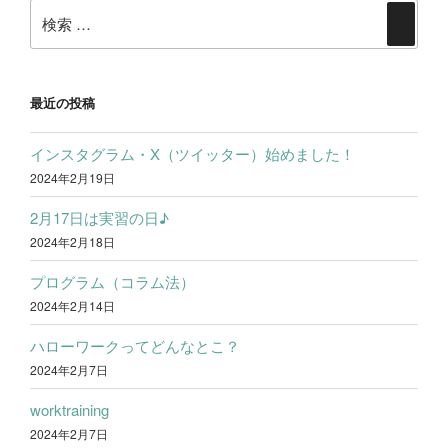
ビ
検
ゲ
検
索:
索
ー
シ
最近の投稿
ョ
ン
インスタグラム・X（ツイッター）始めました！
2024年2月19日
2月17日は実習の日♪
2024年2月18日
プログラム（コラム法）
2024年2月14日
ハローワークってどんなとこ？
2024年2月7日
worktraining
2024年2月7日