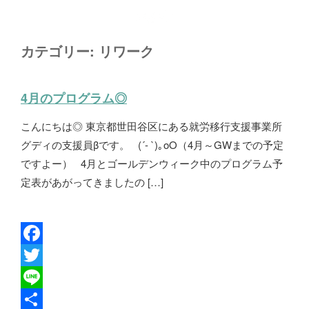
カテゴリー:
リワーク
4月のプログラム◎
こんにちは◎ 東京都世田谷区にある就労移行支援事業所
グディの支援員βです。 (´- `)｡oO（4月～GWまでの予定
ですよー） 4月とゴールデンウィーク中のプログラム予
定表があがってきましたの […]
F
a
T
c
w
L