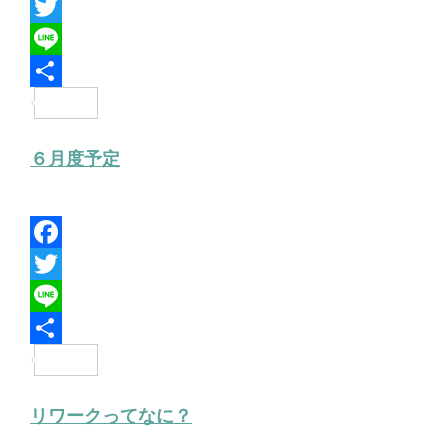
F
a
T
c
w
L
e
i
i
共
b
t
n
有
６月度予定
o
t
e
o
e
k
r
F
a
T
c
w
L
e
i
i
共
b
t
n
有
リワークってなに？
o
t
e