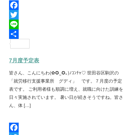
F
a
T
c
w
L
e
i
i
共
b
t
n
有
7月度予定表
o
t
e
皆さん、こんにちわ(✿✪‿✪｡)ﾉｺﾝﾁｬ♡ 世田谷区駒沢の
o
e
「就労移行支援事業所 グディ」 です。７月度の予定
k
r
表です。 ご利用者様も順調に増え、就職に向けた訓練を
日々実施されています。 暑い日が続きそうですね。皆さ
ん、体 […]