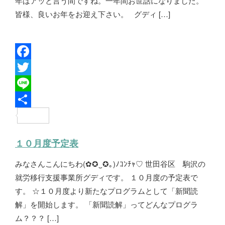
年はアッと言う間ですね。一年間お世話になりました。
皆様、良いお年をお迎え下さい。 グディ […]
F
a
T
c
w
L
e
i
i
共
b
t
n
有
１０月度予定表
o
t
e
みなさんこんにちわ(✿✪‿✪｡)ﾉｺﾝﾁｬ♡ 世田谷区 駒沢の
o
e
就労移行支援事業所グディです。 １０月度の予定表で
k
r
す。 ☆１０月度より新たなプログラムとして「新聞読
解」を開始します。 「新聞読解」ってどんなプログラ
ム？？？ […]