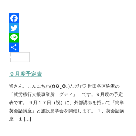
F
a
T
c
w
L
e
i
i
共
b
t
n
有
９月度予定表
o
t
e
皆さん、こんにちわ(✿✪‿✪｡)ﾉｺﾝﾁｬ♡ 世田谷区駒沢の
o
e
「就労移行支援事業所 グディ」 です。９月度の予定
k
r
表です。 ９月１７日（祝）に、外部講師を招いて「簡単
英会話講座」と施設見学会を開催します。 １、英会話講
座 １ […]