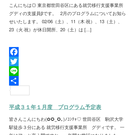
こんにちは◎ 東京都世田谷区にある就労移行支援事業所
o
e
グディの支援員βです。 2月のプログラムについてお知ら
k
r
せいたします。 02/06（土）、11（木·祝）、13（土）、
23（火·祝）が休日開所、20（土）は […]
F
a
T
c
w
L
e
i
i
共
b
t
n
有
平成３１年１月度 プログラム予定表
o
t
e
皆さんこんにちわ(✿✪‿✪｡)ﾉｺﾝﾁｬ♡ 世田谷区 駒沢大学
o
e
駅徒歩３分にある 就労移行支援事業所 グディです。 一
k
r