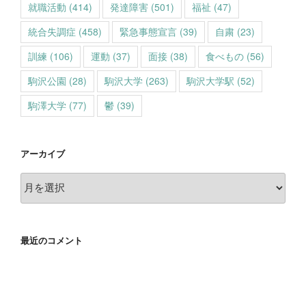
就職活動
(414)
発達障害
(501)
福祉
(47)
統合失調症
(458)
緊急事態宣言
(39)
自粛
(23)
訓練
(106)
運動
(37)
面接
(38)
食べもの
(56)
駒沢公園
(28)
駒沢大学
(263)
駒沢大学駅
(52)
駒澤大学
(77)
鬱
(39)
アーカイブ
ア
ー
カ
イ
最近のコメント
ブ