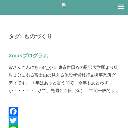
タグ:
ものづくり
Xmasプログラム
皆さんこんにちわ(^_-)-☆ 東京世田谷の駒沢大学駅より徒
歩３分にある富士山の見える施設就労移行支援事業所グ
ディです。 １年はあっと言う間で、今年もあとわず
か・・・・・ さて、先週２４日（金） 世間一般的 […]
F