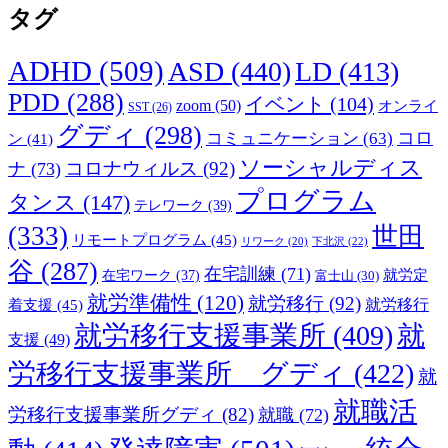
タグ
ADHD
(509)
ASD
(440)
LD
(413)
PDD
(288)
イベント
(104)
zoom
(50)
オンライ
SST
(26)
グディ
(298)
コロ
コミュニケーション
(63)
ン
(41)
ソーシャルディス
コロナウィルス
(92)
ナ
(73)
プログラム
タンス
(147)
テレワーク
(39)
(333)
世田
リモートプログラム
(45)
下北沢
(22)
リワーク
(20)
谷
(287)
在宅訓練
(71)
就労定
在宅ワーク
(37)
富士山
(30)
就労準備性
(120)
就労移行
(92)
着支援
(45)
就労移行
就労移行支援事業所
(409)
就
支援
(49)
労移行支援事業所 グディ
(422)
就
就職活
労移行支援事業所グディ
(82)
就職
(72)