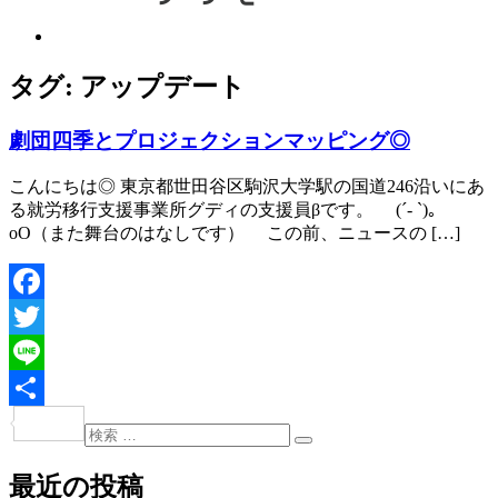
タグ:
アップデート
劇団四季とプロジェクションマッピング◎
こんにちは◎ 東京都世田谷区駒沢大学駅の国道246沿いにあ
る就労移行支援事業所グディの支援員βです。 (´- `)｡
oO（また舞台のはなしです） この前、ニュースの […]
Facebook
Twitter
Line
共
検
投
検
索:
有
索
稿
最近の投稿