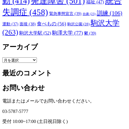
発達障害
(501)
統合
動
(414)
福祉
(47)
失調症
(458)
訓練
(106)
緊急事態宣言
(39)
自粛
(23)
駒沢大学
食べもの
(56)
運動
(37)
面接
(38)
駒沢公園
(28)
(263)
駒澤大学
(77)
駒沢大学駅
(52)
鬱
(39)
アーカイブ
ア
ー
最近のコメント
カ
イ
ブ
お問い合わせ
電話またはメールでお問い合わせください。
03-5787-5777
受付 10:00~17:00 (土日祝日除く)