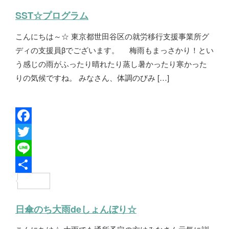
b
t
n
有
SST☆プログラム
o
t
e
こんにちは～☆ 東京都世田谷区の就労移行支援事業所グ
o
e
ディの支援員βでございます。 梅雨もまっさかり！とい
k
r
う感じの雨がふったり晴れたり蒸し暑かったり寒かった
りの気候ですね。 みなさん、体調のびみ […]
F
a
T
c
w
L
e
i
i
共
b
t
n
有
日傘のち大雨deしょんぼり☆
o
t
e