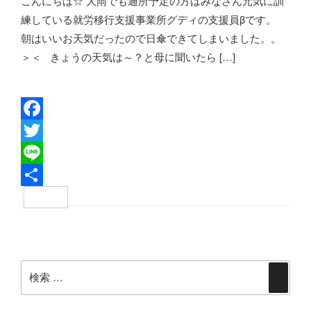
こんにちは☆ 大雨でも通所予定の方はみなさん元気に訓
o
e
練している就労移行支援事業所グディの支援員βです。
k
r
朝はいいお天気だったので日傘できてしまいました。。
＞＜ きょうの天気は～？と母に聞いたら […]
F
a
T
c
w
L
e
i
i
共
b
t
n
有
投
o
t
e
稿
o
e
検
ナ
検
k
r
索:
ビ
索