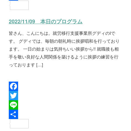
e
i
i
共
b
t
n
有
2022/11/09 本日のプログラム
o
t
e
皆さん、こんにちは。就労移行支援事業所グディのIで
o
e
す。 グディでは、毎朝の朝礼時に挨拶唱和を行っており
k
r
ます。 一日の始まりは気持ちいい挨拶から!! 就職後も相
手を敬い良好な人間関係を築けるように挨拶の練習を行
っております […]
F
a
T
c
w
L
e
i
i
共