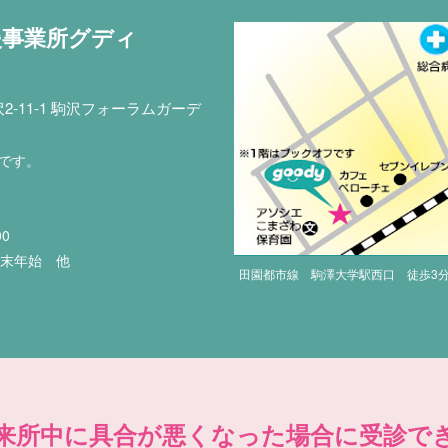
援事業所グディ
-11-1 駒沢フォーラムガーデ
印です。
00
年末年始 他
田園都市線 駒澤大学駅西口 徒歩3
来所中に具合が悪くなった場合に受診で