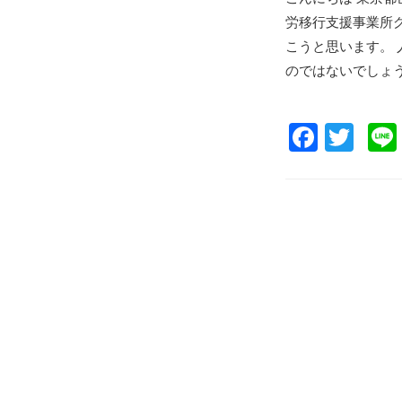
労移行支援事業所
こうと思います。
のではないでしょう
F
T
a
wi
c
tt
投
e
er
稿
b
ナ
o
ビ
o
ゲ
k
ー
シ
ョ