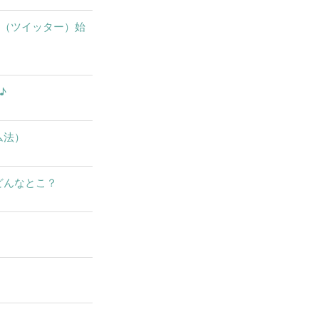
X（ツイッター）始
♪
ム法）
どんなとこ？