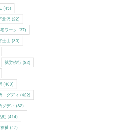
ム
(45)
下北沢
(22)
在宅ワーク
(37)
富士山
(30)
就労移行
(92)
所
(409)
所 グディ
(422)
所グディ
(82)
活動
(414)
福祉
(47)