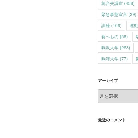
統合失調症
(458)
緊急事態宣言
(39)
訓練
(106)
運
食べもの
(56)
駒沢大学
(263)
駒澤大学
(77)
アーカイブ
ア
ー
カ
イ
最近のコメント
ブ