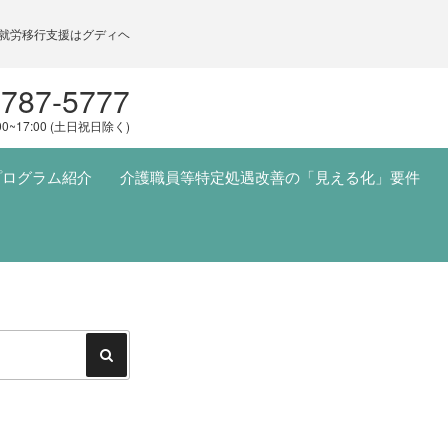
就労移行支援はグディヘ
5787-5777
00~17:00 (土日祝日除く)
プログラム紹介
介護職員等特定処遇改善の「見える化」要件
検
索