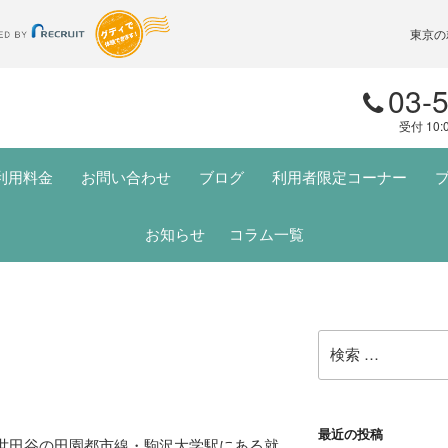
東京の
03-
受付 10:
利用料金
お問い合わせ
ブログ
利用者限定コーナー
お知らせ
コラム一覧
検
索:
最近の投稿
都世田谷の田園都市線・駒沢大学駅にある就