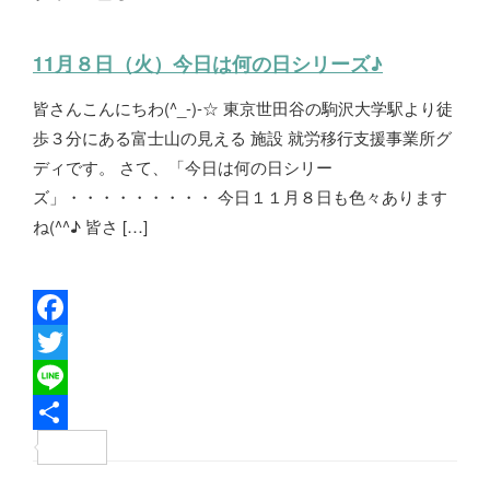
11月８日（火）今日は何の日シリーズ♪
皆さんこんにちわ(^_-)-☆ 東京世田谷の駒沢大学駅より徒
歩３分にある富士山の見える 施設 就労移行支援事業所グ
ディです。 さて、「今日は何の日シリー
ズ」・・・・・・・・・ 今日１１月８日も色々あります
ね(^^♪ 皆さ […]
F
a
T
c
w
L
e
i
i
共
b
t
n
有