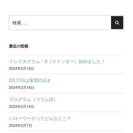
投
o
t
e
稿
o
e
検
ナ
k
r
索:
検
ビ
索
ゲ
ー
最近の投稿
シ
インスタグラム・X（ツイッター）始めました！
ョ
2024年2月19日
ン
2月17日は実習の日♪
2024年2月18日
プログラム（コラム法）
2024年2月14日
ハローワークってどんなとこ？
2024年2月7日