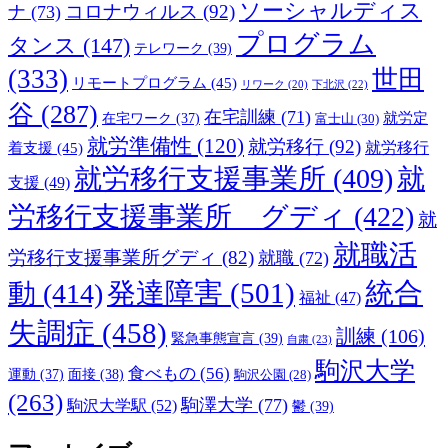
ソーシャルディス
コロナウィルス
(92)
ナ
(73)
プログラム
タンス
(147)
テレワーク
(39)
(333)
世田
リモートプログラム
(45)
下北沢
(22)
リワーク
(20)
谷
(287)
在宅訓練
(71)
就労定
在宅ワーク
(37)
富士山
(30)
就労準備性
(120)
就労移行
(92)
着支援
(45)
就労移行
就労移行支援事業所
(409)
就
支援
(49)
労移行支援事業所 グディ
(422)
就
就職活
労移行支援事業所グディ
(82)
就職
(72)
発達障害
(501)
統合
動
(414)
福祉
(47)
失調症
(458)
訓練
(106)
緊急事態宣言
(39)
自粛
(23)
駒沢大学
食べもの
(56)
運動
(37)
面接
(38)
駒沢公園
(28)
(263)
駒澤大学
(77)
駒沢大学駅
(52)
鬱
(39)