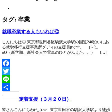
タグ:
卒業
就職卒業する人もいれば◎
こんにちは◎ 東京都世田谷区駒沢大学駅の国道246沿いにあ
る就労移行支援事業所グディの支援員βです。 (´- `)｡
oO（新学期、新社会人で電車のひとがふえた。。） […]
Facebook
Twitter
Line
共
定着支援（３月２０日）
有
皆さんこんにちわ(^_-)-☆ 東京世田谷の駒沢大学駅より徒歩