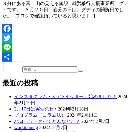
３分にある富士山の見える施設 就労移行支援事業所 グデ
ィです。 ３月２０日 春分の日は、グディの開所日でし
た。 ブログで確認頂いていると思いま […]
Facebook
Twitter
Line
共
検
投
検
索:
有
索
稿
最近の投稿
ナ
インスタグラム・X（ツイッター）始めました！
2024
ビ
年2月19日
ゲ
2月17日は実習の日♪
2024年2月18日
プログラム（コラム法）
2024年2月14日
ー
ハローワークってどんなとこ？
2024年2月7日
シ
worktraining
2024年2月7日