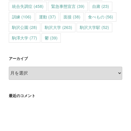
統合失調症
(458)
緊急事態宣言
(39)
自粛
(23)
訓練
(106)
運動
(37)
面接
(38)
食べもの
(56)
駒沢公園
(28)
駒沢大学
(263)
駒沢大学駅
(52)
駒澤大学
(77)
鬱
(39)
アーカイブ
ア
ー
カ
イ
最近のコメント
ブ