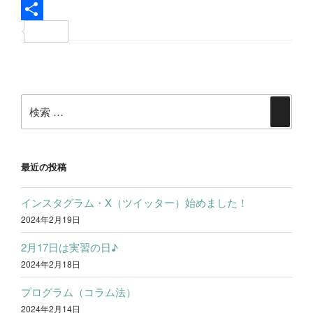
c
w
L
e
i
i
共
b
t
n
有
投
o
t
e
稿
o
e
検
ナ
検
k
r
索:
ビ
索
ゲ
ー
最近の投稿
シ
インスタグラム・X（ツイッター）始めました！
ョ
2024年2月19日
ン
2月17日は実習の日♪
2024年2月18日
プログラム（コラム法）
2024年2月14日