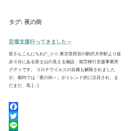
タグ:
夜の街
定着支援行ってきました～
皆さんこんにちわ(^_-)-☆ 東京世田谷の駒沢大学駅より徒
歩３分にある富士山の見える施設 就労移行支援事業所
グディです。 コロナウイルスの自粛も解除されました
が、都内では「夜の街～」がトレンド的に注目され、ま
だまだ、気 […]
F
a
T