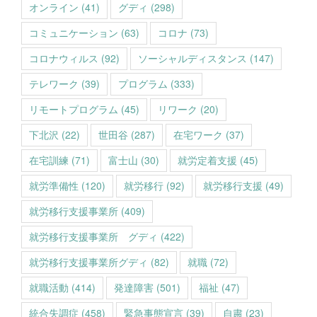
オンライン
(41)
グディ
(298)
コミュニケーション
(63)
コロナ
(73)
コロナウィルス
(92)
ソーシャルディスタンス
(147)
テレワーク
(39)
プログラム
(333)
リモートプログラム
(45)
リワーク
(20)
下北沢
(22)
世田谷
(287)
在宅ワーク
(37)
在宅訓練
(71)
富士山
(30)
就労定着支援
(45)
就労準備性
(120)
就労移行
(92)
就労移行支援
(49)
就労移行支援事業所
(409)
就労移行支援事業所 グディ
(422)
就労移行支援事業所グディ
(82)
就職
(72)
就職活動
(414)
発達障害
(501)
福祉
(47)
統合失調症
(458)
緊急事態宣言
(39)
自粛
(23)