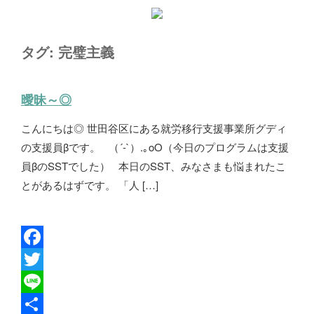
タグ:
完璧主義
曖昧～◎
こんにちは◎ 世田谷区にある就労移行支援事業所グディ
の支援員βです。 （´-`）.｡oO（今日のプログラムは支援
員βのSSTでした） 本日のSST、みなさまも悩まれたこ
とがあるはずです。 「人 […]
F
a
T
c
w
L