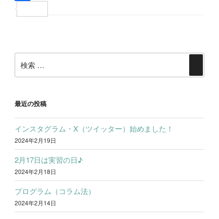
e
i
i
共
b
t
n
有
投
o
t
e
稿
o
e
検
ナ
検
k
r
索:
ビ
索
ゲ
ー
最近の投稿
シ
インスタグラム・X（ツイッター）始めました！
ョ
2024年2月19日
ン
2月17日は実習の日♪
2024年2月18日
プログラム（コラム法）
2024年2月14日