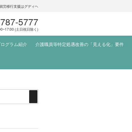
就労移行支援はグディヘ
5787-5777
00~17:00 (土日祝日除く)
プログラム紹介
介護職員等特定処遇改善の「見える化」要件
検
索