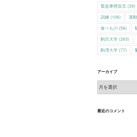
緊急事態宣言
(39)
訓練
(106)
運
食べもの
(56)
駒沢大学
(263)
駒澤大学
(77)
アーカイブ
ア
ー
カ
イ
最近のコメント
ブ