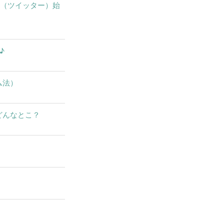
X（ツイッター）始
♪
ム法）
どんなとこ？