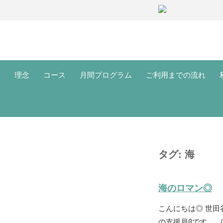
理念
コース
月間プログラム
ご利用までの流れ
タグ:
海
海のロマン◎
こんにちは◎ 世
の支援員βです。 (