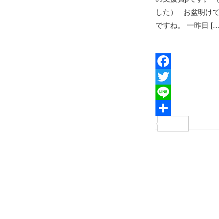
した） お盆明け
ですね。 一昨日 […
F
a
T
c
w
L
e
i
i
共
b
t
n
有
投
o
t
e
稿
o
e
ナ
k
r
ビ
ゲ
ー