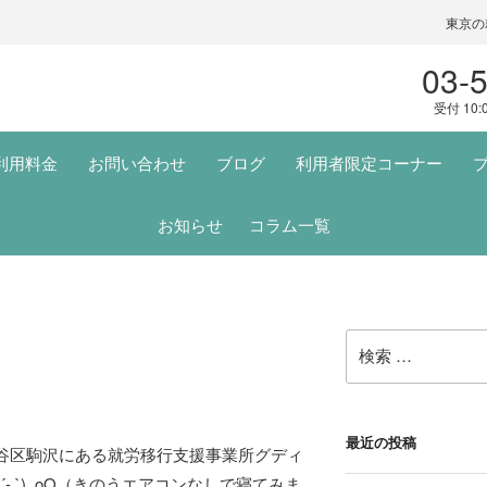
東京の
03-
受付 10:
利用料金
お問い合わせ
ブログ
利用者限定コーナー
お知らせ
コラム一覧
検
索:
最近の投稿
田谷区駒沢にある就労移行支援事業所グディ
´- `)｡oO（きのうエアコンなしで寝てみま