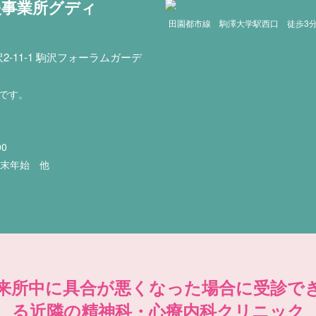
援事業所グディ
田園都市線 駒澤大学駅西口 徒歩3
-11-1 駒沢フォーラムガーデ
印です。
00
年末年始 他
来所中に具合が悪くなった場合に受診で
る近隣の精神科・心療内科クリニック