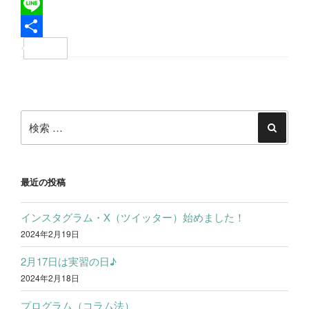
a
T
c
w
L
e
i
i
共
b
t
n
有
投
o
t
e
稿
o
e
検
ナ
k
r
索:
検
ビ
索
ゲ
ー
最近の投稿
シ
インスタグラム・X（ツイッター）始めました！
ョ
2024年2月19日
ン
2月17日は実習の日♪
2024年2月18日
プログラム（コラム法）