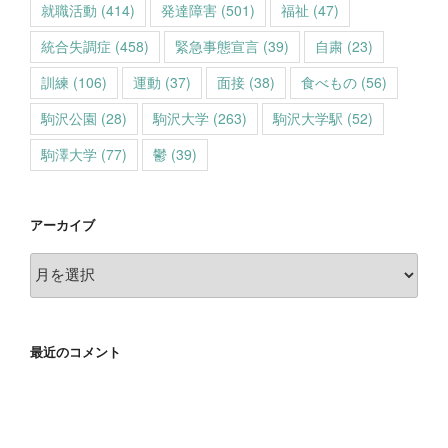
就職活動
(414)
発達障害
(501)
福祉
(47)
統合失調症
(458)
緊急事態宣言
(39)
自粛
(23)
訓練
(106)
運動
(37)
面接
(38)
食べもの
(56)
駒沢公園
(28)
駒沢大学
(263)
駒沢大学駅
(52)
駒澤大学
(77)
鬱
(39)
アーカイブ
ア
ー
カ
イ
最近のコメント
ブ