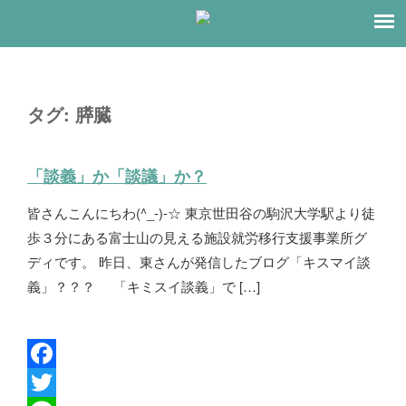
タグ:
膵臓
「談義」か「談議」か？
皆さんこんにちわ(^_-)-☆ 東京世田谷の駒沢大学駅より徒
歩３分にある富士山の見える施設就労移行支援事業所グ
ディです。 昨日、東さんが発信したブログ「キスマイ談
義」？？？ 「キミスイ談義」で […]
F