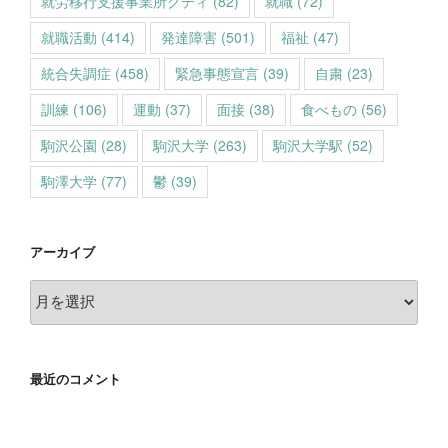
就労移行支援事業所グディ
(82)
就職
(72)
就職活動
(414)
発達障害
(501)
福祉
(47)
統合失調症
(458)
緊急事態宣言
(39)
自粛
(23)
訓練
(106)
運動
(37)
面接
(38)
食べもの
(56)
駒沢公園
(28)
駒沢大学
(263)
駒沢大学駅
(52)
駒澤大学
(77)
鬱
(39)
アーカイブ
ア
ー
カ
イ
最近のコメント
ブ