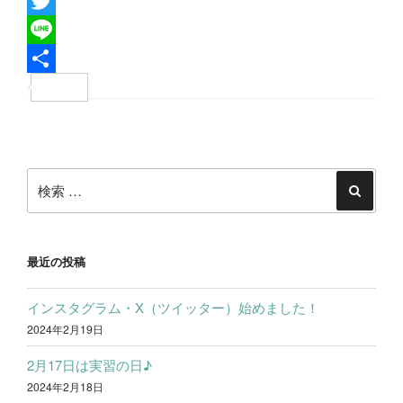
F
a
T
c
w
L
e
i
i
共
b
t
n
有
投
o
t
e
稿
o
e
検
ナ
k
r
索:
検
ビ
索
ゲ
ー
最近の投稿
シ
インスタグラム・X（ツイッター）始めました！
ョ
2024年2月19日
ン
2月17日は実習の日♪
2024年2月18日