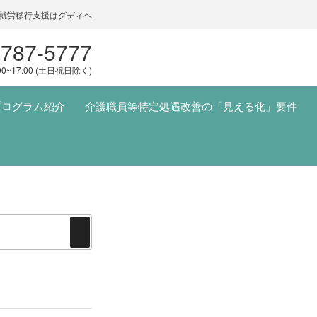
就労移行支援はグディヘ
5787-5777
00~17:00 (土日祝日除く)
プログラム紹介
介護職員等特定処遇改善の「見える化」要件
検
索