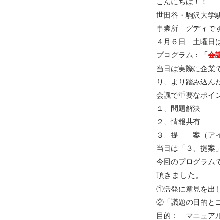
こんにちは！！
世田谷・駒沢大学
事業所 グディで
４月６日 土曜日
プログラム：
「会
当日は実際に企業
り、より踏み込ん
会議で重要なポイ
１、問題解決
２、情報共有
３、提 案（アイ
当日は「３、提案
今回のプログラム
頂きました。
①活発に意見を出
②「議題の目的と
目的： マニュア