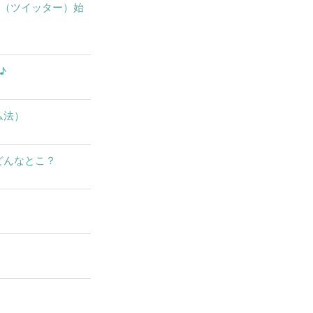
X（ツイッター）始
♪
ム法）
どんなとこ？