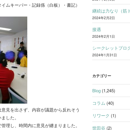
タイムキーパー・記録係（白板）・書記）
継続は力なり（筋
2024年2月2日
接遇
2024年2月1日
シークレットプロ
2024年1月31日
カテゴリー
Blog
(1,245)
コラム
(40)
は意見を出さず、内容が議題から反れそう
リワーク
(1)
いました。
で管理し、時間内に意見が纏まりました。
世田谷
(2)