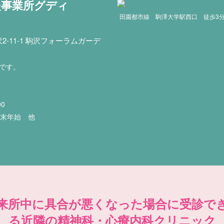
援事業所グディ
田園都市線 駒澤大学駅西口 徒歩3
-11-1 駒沢フォーラムガーデ
印です。
00
年末年始 他
来所中に具合が悪くなった場合に受診で
る近隣の精神科・心療内科クリニック