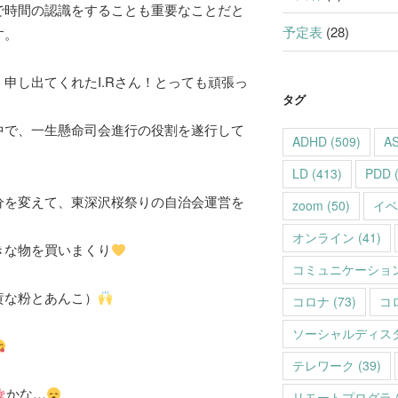
で時間の認識をすることも重要なことだと
予定表
(28)
す。
申し出てくれたI.Rさん！とっても頑張っ
タグ
中で、一生懸命司会進行の役割を遂行して
ADHD
(509)
A
LD
(413)
PDD
(
分を変えて、東深沢桜祭りの自治会運営を
zoom
(50)
イベ
オンライン
(41)
きな物を買いまくり
コミュニケーショ
黄な粉とあんこ）
コロナ
(73)
コ
ソーシャルディス
テレワーク
(39)
かな…
リモートプログラ