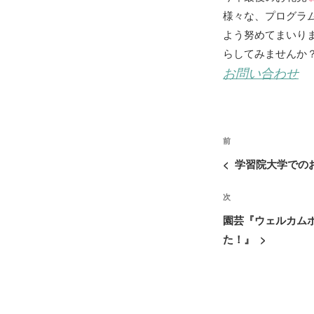
様々な、プログラ
よう努めてまいり
らしてみませんか
お問い合わせ
投
過
前
稿
去
<
学習院大学での
ナ
の
ビ
次
次
投
ゲ
の
稿
園芸『ウェルカム
ー
投
た！』
>
シ
稿
ョ
ン