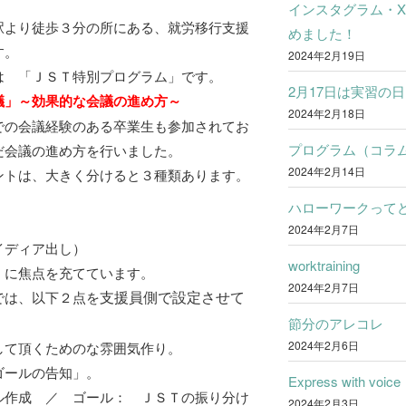
インスタグラム・
駅より徒歩３分の所にある、就労移行支援
めました！
す。
2024年2月19日
は 「ＪＳＴ特別プログラム」です。
2月17日は実習の日
議」～効果的な会議の進め方～
2024年2月18日
での会議経験のある卒業生も参加されてお
プログラム（コラ
だ会議の進め方を行いました。
2024年2月14日
ントは、大きく分けると３種類あります。
ハローワークって
2024年2月7日
ディア出し）
worktraining
」に焦点を充てています。
2024年2月7日
では、以下２点を
支援員側で設定させて
節分のアレコレ
2024年2月6日
して頂くためのな雰囲気作り。
ゴールの告知」。
Express with voice
ル作成 ／ ゴール： ＪＳＴの振り分け
2024年2月3日