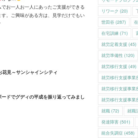
ムでお一人お一人にあったご支援ができる
リワーク
(20)
ます。ご興味がある方は、見学だけでもい
世田谷
(287)
？
在宅訓練
(71)
就労定着支援
(45)
就労準備性
(120)
就労移行支援
(49)
お花見～サンシャインシティ
就労移行支援事業
就労移行支援事業
ボードでグディの平成を振り返ってみまし
就労移行支援事業
就職
(72)
就職
発達障害
(501)
統合失調症
(458)