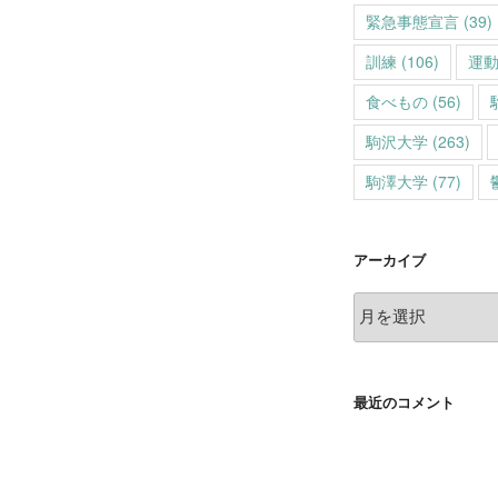
緊急事態宣言
(39)
訓練
(106)
運
食べもの
(56)
駒沢大学
(263)
駒澤大学
(77)
アーカイブ
ア
ー
カ
イ
最近のコメント
ブ