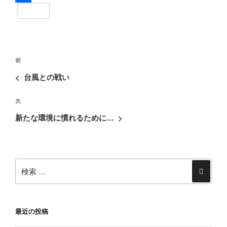
e
i
i
共
b
t
n
有
o
t
e
投
o
e
過
前
稿
去
k
r
<
台風との戦い
ナ
の
ビ
次
次
投
ゲ
の
稿
新たな環境に慣れるために…
>
ー
投
シ
稿
ョ
検
ン
索:
検
索
最近の投稿