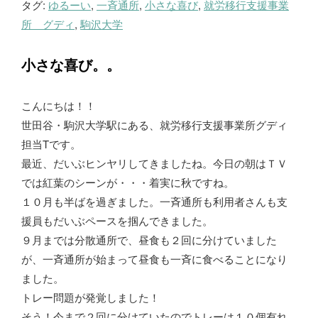
タグ:
ゆるーい
,
一斉通所
,
小さな喜び
,
就労移行支援事業
グ
所 グディ
,
駒沢大学
小さな喜び。。
こんにちは！！
世田谷・駒沢大学駅にある、就労移行支援事業所グディ
担当Tです。
最近、だいぶヒンヤリしてきましたね。今日の朝はＴＶ
では紅葉のシーンが・・・着実に秋ですね。
１０月も半ばを過ぎました。一斉通所も利用者さんも支
援員もだいぶペースを掴んできました。
９月までは分散通所で、昼食も２回に分けていました
が、一斉通所が始まって昼食も一斉に食べることになり
ました。
トレー問題が発覚しました！
そう！今まで２回に分けていたのでトレーは１０個有れ