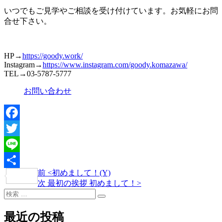
いつでもご見学やご相談を受け付けています。お気軽にお問
合せ下さい。
HP→
https://goody.work/
Instagram→
https://www.instagram.com/goody.komazawa/
TEL→03-5787-5777
お問い合わせ
Facebook
Twitter
Line
過
前
<
初めまして！(Y)
投
共
去
次
次
最初の挨拶 初めまして！
>
稿
有
検
の
の
検
索:
投
投
ナ
索
稿
稿
最近の投稿