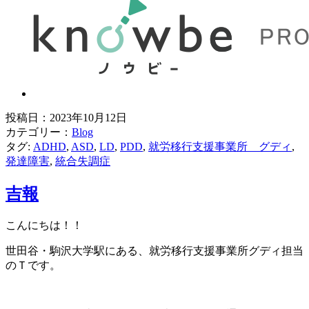
投稿日：2023年10月12日
ブ
カテゴリー：
Blog
タグ:
ADHD
,
ASD
,
LD
,
PDD
,
就労移行支援事業所 グディ
,
ロ
発達障害
,
統合失調症
グ
吉報
こんにちは！！
世田谷・駒沢大学駅にある、就労移行支援事業所グディ担当
のＴです。