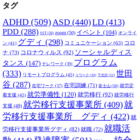
タグ
ADHD
(509)
ASD
(440)
LD
(413)
PDD
(288)
イベント
(104)
zoom
(50)
オンライ
SST
(26)
グディ
(298)
コロ
コミュニケーション
(63)
ン
(41)
ソーシャルディス
コロナウィルス
(92)
ナ
(73)
プログラム
タンス
(147)
テレワーク
(39)
(333)
世田
リモートプログラム
(45)
下北沢
(22)
リワーク
(20)
谷
(287)
在宅訓練
(71)
就労定
在宅ワーク
(37)
富士山
(30)
就労準備性
(120)
就労移行
(92)
着支援
(45)
就労移行
就労移行支援事業所
(409)
就
支援
(49)
労移行支援事業所 グディ
(422)
就
就職活
労移行支援事業所グディ
(82)
就職
(72)