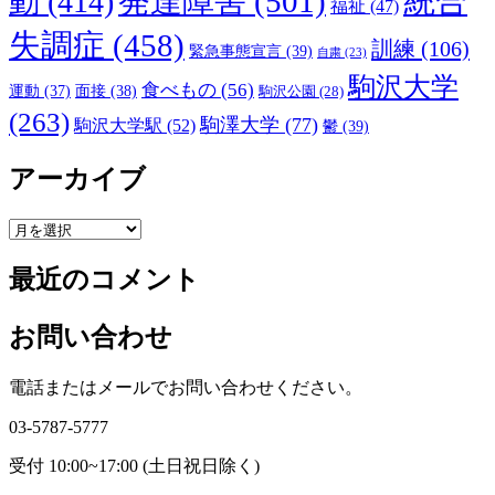
発達障害
(501)
統合
動
(414)
福祉
(47)
失調症
(458)
訓練
(106)
緊急事態宣言
(39)
自粛
(23)
駒沢大学
食べもの
(56)
運動
(37)
面接
(38)
駒沢公園
(28)
(263)
駒澤大学
(77)
駒沢大学駅
(52)
鬱
(39)
アーカイブ
ア
ー
最近のコメント
カ
イ
ブ
お問い合わせ
電話またはメールでお問い合わせください。
03-5787-5777
受付 10:00~17:00 (土日祝日除く)