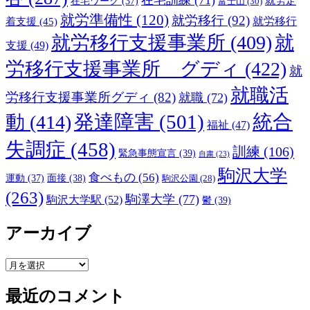
在宅訓練
(71)
就労定
在宅ワーク
(37)
富士山
(30)
就労準備性
(120)
就労移行
(92)
着支援
(45)
就労移行
就労移行支援事業所
(409)
就
支援
(49)
労移行支援事業所 グディ
(422)
就
就職活
労移行支援事業所グディ
(82)
就職
(72)
発達障害
(501)
統合
動
(414)
福祉
(47)
失調症
(458)
訓練
(106)
緊急事態宣言
(39)
自粛
(23)
駒沢大学
食べもの
(56)
運動
(37)
面接
(38)
駒沢公園
(28)
(263)
駒澤大学
(77)
駒沢大学駅
(52)
鬱
(39)
アーカイブ
ア
ー
最近のコメント
カ
イ