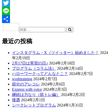
Facebook
Twitter
Line
共
検
投
検
索:
有
稿
索
最近の投稿
ナ
インスタグラム・X（ツイッター）始めました！
2024
ビ
年2月19日
ゲ
2月17日は実習の日♪
2024年2月18日
プログラム（コラム法）
2024年2月14日
ー
ハローワークってどんなとこ？
2024年2月7日
シ
worktraining
2024年2月7日
節分のアレコレ
2024年2月6日
ョ
Express with voice
2024年2月3日
ン
継続は力なり（筋トレ編）
2024年2月2日
接遇
2024年2月1日
シークレットプログラム
2024年1月31日