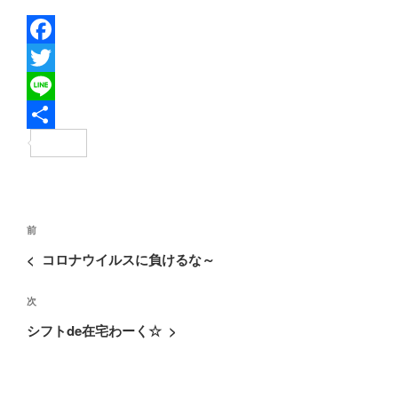
F
a
T
c
w
L
e
i
i
共
b
t
n
有
o
t
e
投
o
e
過
前
稿
去
k
r
<
コロナウイルスに負けるな～
ナ
の
ビ
次
次
投
ゲ
の
稿
シフトde在宅わーく☆
>
ー
投
シ
稿
ョ