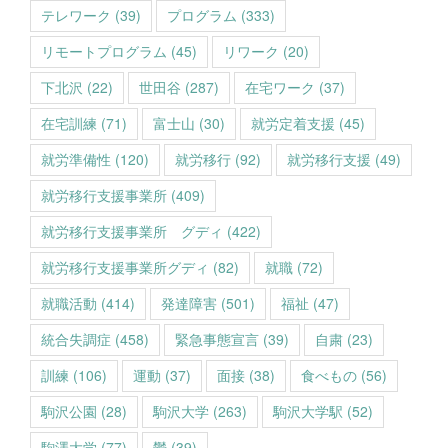
テレワーク
(39)
プログラム
(333)
リモートプログラム
(45)
リワーク
(20)
下北沢
(22)
世田谷
(287)
在宅ワーク
(37)
在宅訓練
(71)
富士山
(30)
就労定着支援
(45)
就労準備性
(120)
就労移行
(92)
就労移行支援
(49)
就労移行支援事業所
(409)
就労移行支援事業所 グディ
(422)
就労移行支援事業所グディ
(82)
就職
(72)
就職活動
(414)
発達障害
(501)
福祉
(47)
統合失調症
(458)
緊急事態宣言
(39)
自粛
(23)
訓練
(106)
運動
(37)
面接
(38)
食べもの
(56)
駒沢公園
(28)
駒沢大学
(263)
駒沢大学駅
(52)
駒澤大学
(77)
鬱
(39)