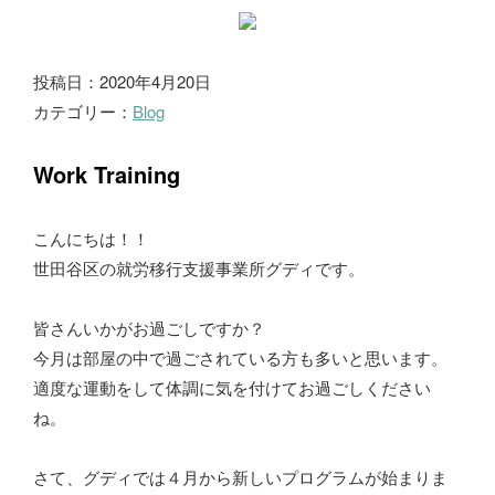
ブ
投稿日：2020年4月20日
カテゴリー：
Blog
ロ
グ
Work Training
こんにちは！！
世田谷区の就労移行支援事業所グディです。
皆さんいかがお過ごしですか？
今月は部屋の中で過ごされている方も多いと思います。
適度な運動をして体調に気を付けてお過ごしください
ね。
さて、グディでは４月から新しいプログラムが始まりま