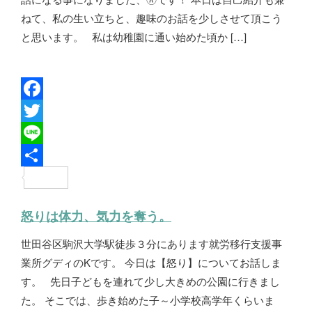
k
r
ねて、私の生い立ちと、趣味のお話を少しさせて頂こう
と思います。 私は幼稚園に通い始めた頃か […]
F
a
T
c
w
L
e
i
i
共
b
t
n
有
怒りは体力、気力を奪う。
o
t
e
世田谷区駒沢大学駅徒歩３分にあります就労移行支援事
o
e
業所グディのKです。 今日は【怒り】についてお話しま
k
r
す。 先日子どもを連れて少し大きめの公園に行きまし
た。 そこでは、歩き始めた子～小学校高学年くらいま