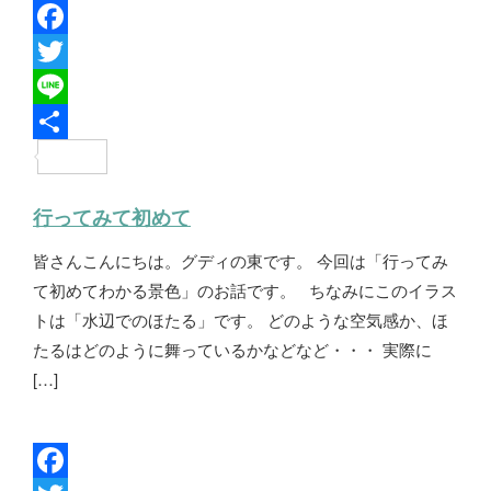
F
a
T
c
w
L
e
i
i
共
b
t
n
有
行ってみて初めて
o
t
e
皆さんこんにちは。グディの東です。 今回は「行ってみ
o
e
て初めてわかる景色」のお話です。 ちなみにこのイラス
k
r
トは「水辺でのほたる」です。 どのような空気感か、ほ
たるはどのように舞っているかなどなど・・・ 実際に
[…]