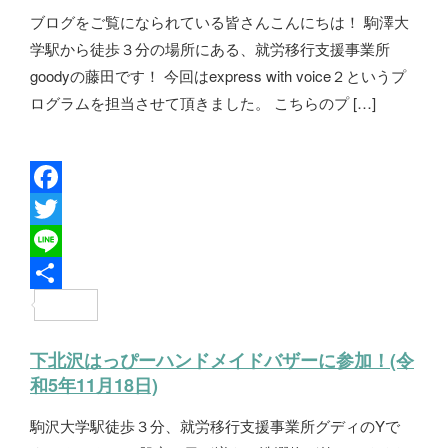
ブログをご覧になられている皆さんこんにちは！ 駒澤大
o
e
学駅から徒歩３分の場所にある、就労移行支援事業所
k
r
goodyの藤田です！ 今回はexpress with voice２というプ
ログラムを担当させて頂きました。 こちらのプ […]
F
a
T
c
w
L
e
i
i
共
b
t
n
有
下北沢はっぴーハンドメイドバザーに参加！(令
o
t
e
和5年11月18日)
o
e
駒沢大学駅徒歩３分、就労移行支援事業所グディのYで
k
r