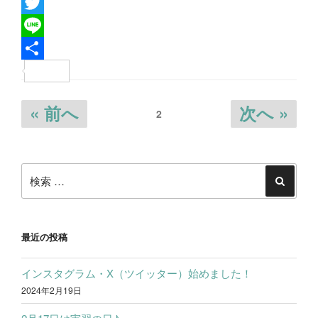
F
a
T
c
w
L
e
i
i
共
b
t
n
有
投
« 前へ
次へ »
2
o
t
e
稿
o
e
ナ
k
r
ビ
検
ゲ
索:
検
索
ー
シ
最近の投稿
ョ
ン
インスタグラム・X（ツイッター）始めました！
2024年2月19日