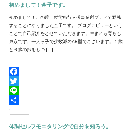
初めまして！金子です。
o
t
e
初めまして！この度、就労移行支援事業所グディで勤務
o
e
することになりました金子です。 ブログデビューという
k
r
ことで自己紹介をさせていただきます。生まれも育ちも
東京です。一人っ子で少数派のAB型でございます。１歳
と６歳の娘をもつ […]
F
a
T
c
w
L
e
i
i
共
b
t
n
有
体調セルフモニタリングで自分を知ろう。
o
t
e