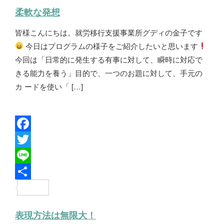
b
t
n
有
柔軟な発想
o
t
e
皆様こんにちは。就労移行支援事業所グディの金子です
o
e
今日はプログラムの様子をご紹介したいと思います
k
r
今回は「日常的に発生する有事に対して、瞬時に対応で
きる能力を養う」目的で、一つのお題に対して、手元の
カ ードを使い「 […]
F
a
T
c
w
L
e
i
i
共
b
t
n
有
表現方法は無限大！
o
t
e