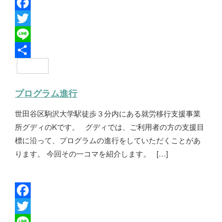
F
a
T
c
w
L
e
i
i
共
b
t
n
有
プログラム進行
o
t
e
世田谷区駒沢大学駅徒歩３分内にある就労移行支援事業
o
e
所グディのKです。 グディでは、ご利用者の方の支援目
k
r
標に沿って、プログラムの進行をしていただくことがあ
ります。 今回その一コマを紹介します。 […]
F
a
T