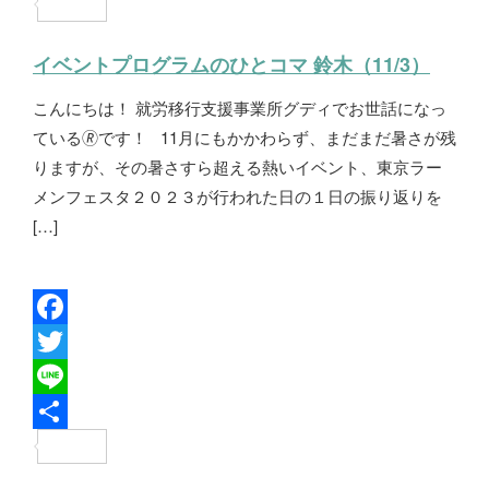
e
i
i
共
b
t
n
有
イベントプログラムのひとコマ 鈴木（11/3）
o
t
e
こんにちは！ 就労移行支援事業所グディでお世話になっ
o
e
ている🄬です！ 11月にもかかわらず、まだまだ暑さが残
k
r
りますが、その暑さすら超える熱いイベント、東京ラー
メンフェスタ２０２３が行われた日の１日の振り返りを
[…]
F
a
T
c
w
L
e
i
i
共
b
t
n
有