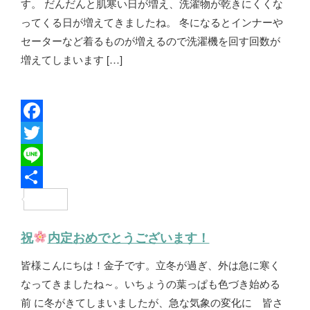
す。 だんだんと肌寒い日が増え、洗濯物が乾きにくくな
ってくる日が増えてきましたね。 冬になるとインナーや
セーターなど着るものが増えるので洗濯機を回す回数が
増えてしまいます […]
F
a
T
c
w
L
e
i
i
共
b
t
n
有
祝
内定おめでとうございます！
o
t
e
皆様こんにちは！金子です。立冬が過ぎ、外は急に寒く
o
e
なってきましたね～。いちょうの葉っぱも色づき始める
k
r
前 に冬がきてしまいましたが、急な気象の変化に 皆さ