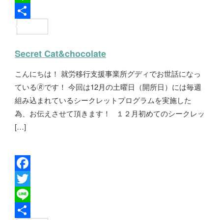
c
w
L
e
i
i
共
b
t
n
有
Secret Cat&chocolate
o
t
e
こんにちは！ 就労移行支援事業所グディでお世話になっ
o
e
ている🄬です！ 今回は12月の土曜日（開所日）には毎週
k
r
組み込まれているシークレットプログラムを実施した
為、お伝えさせて頂きます！ １２月初めてのシークレッ
[…]
F
a
T
c
w
L