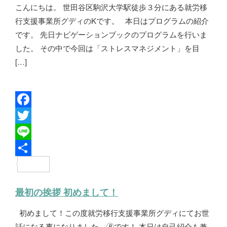
こんにちは。 世田谷区駒沢大学駅徒歩３分にある就労移
o
e
行支援事業所グディのKです。 本日はプログラムの紹介
k
r
です。 先日ナビゲーションブックのプログラムを行いま
した。 その中で今回は「ストレスマネジメント」を目
[…]
F
a
T
c
w
L
e
i
i
共
b
t
n
有
最初の挨拶 初めまして！
o
t
e
初めまして！この度就労移行支援事業所グディにてお世
o
e
話になる事になりました、🄬です！ 本日は自己紹介も兼