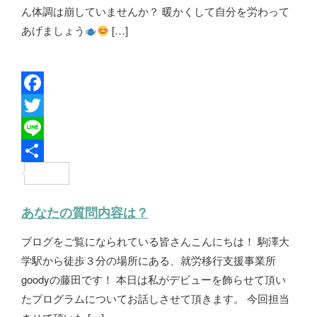
ん体調は崩していませんか？ 暖かくして自分を労わって
あげましょう
[…]
F
a
T
c
w
L
e
i
i
共
b
t
n
有
あなたの質問内容は？
o
t
e
ブログをご覧になられている皆さんこんにちは！ 駒澤大
o
e
学駅から徒歩３分の場所にある、就労移行支援事業所
k
r
goodyの藤田です！ 本日は私がデビューを飾らせて頂い
たプログラムについてお話しさせて頂きます。 今回担当