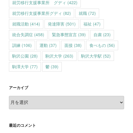
就労移行支援事業所 グディ
(422)
就労移行支援事業所グディ
(82)
就職
(72)
就職活動
(414)
発達障害
(501)
福祉
(47)
統合失調症
(458)
緊急事態宣言
(39)
自粛
(23)
訓練
(106)
運動
(37)
面接
(38)
食べもの
(56)
駒沢公園
(28)
駒沢大学
(263)
駒沢大学駅
(52)
駒澤大学
(77)
鬱
(39)
アーカイブ
ア
ー
カ
イ
最近のコメント
ブ