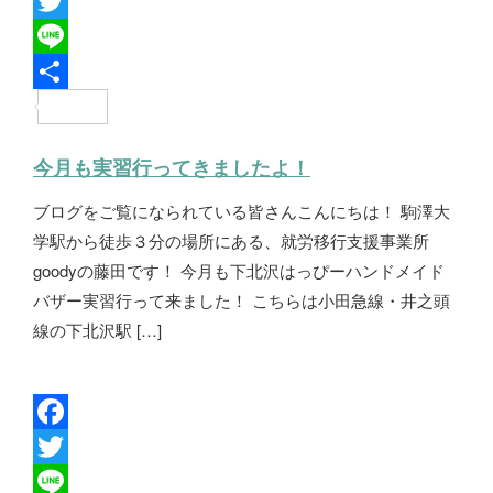
F
a
T
c
w
L
e
i
i
共
b
t
n
有
今月も実習行ってきましたよ！
o
t
e
ブログをご覧になられている皆さんこんにちは！ 駒澤大
o
e
学駅から徒歩３分の場所にある、就労移行支援事業所
k
r
goodyの藤田です！ 今月も下北沢はっぴーハンドメイド
バザー実習行って来ました！ こちらは小田急線・井之頭
線の下北沢駅 […]
F
a
T