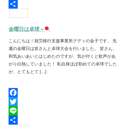
c
w
L
e
i
i
共
b
t
n
有
金曜日は卓球～
o
t
e
こんにちは！就労移行支援事業所グディの金子です。 先
o
e
週の金曜日は皆さんと卓球大会を行いました。 皆さん、
k
r
和気あいあいとはじめたのですが、気が付くと歓声があ
がり白熱していました！ 私自身ほぼ初めての卓球でした
が、とてもとて […]
F
a
T
c
w
L