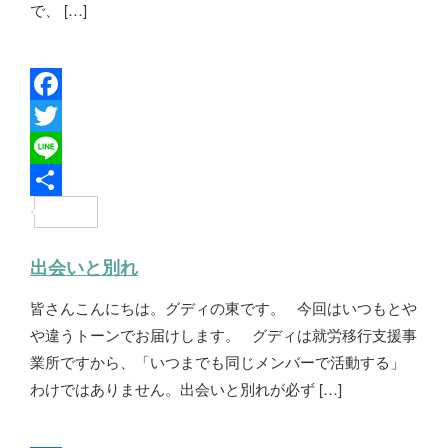
で、 […]
F
a
T
c
w
L
e
i
i
共
b
t
n
有
出会いと別れ
o
t
e
皆さんこんにちは。グディの東です。 今回はいつもとや
o
e
や違うトーンでお届けします。 グディは就労移行支援事
k
r
業所ですから、「いつまでも同じメンバーで活動する」
わけではありません。出会いと別れが必ず […]