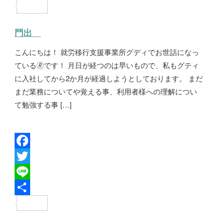
e
i
i
共
b
t
n
有
門出
o
t
e
こんにちは！ 就労移行支援事業所グディでお世話になっ
o
e
ている🄬です！ 月日が経つのは早いもので、私もグティ
k
r
に入社してから2か月が経過しようとしております。 まだ
まだ業務についてや覚える事、利用者様への理解につい
て勉強する事 […]
F
a
T
c
w
L
e
i
i
共