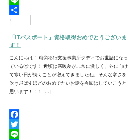
c
w
L
e
i
i
共
b
t
n
有
「ITパスポート」資格取得おめでとうございま
o
t
e
す！
o
e
こんにちは！ 就労移行支援事業所グディでお世話になっ
k
r
ている🄬です！ 近頃は寒暖差が非常に激しく、冬に向け
て寒い日が続くことが増えてきましたね。そんな寒さを
吹き飛ばすほどのおめでたいお話を今回はしていこうと
思います！！！ […]
F
a
T