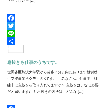
させて頂いた […]
F
a
T
c
w
L
e
i
i
共
b
t
n
有
息抜きも仕事のうちです。
o
t
e
世田谷区駒沢大学駅から徒歩３分以内にあります就労移
o
e
行支援事業所グディのKです。 みなさん、仕事中、訓
k
r
練中に息抜きを取り入れてますか？ 息抜きは、なぜ必要
だと思いますか？ 息抜きの方法は、どんな […]