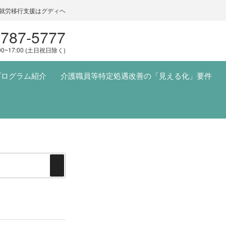
就労移行支援はグディヘ
5787-5777
00~17:00 (土日祝日除く)
プログラム紹介
介護職員等特定処遇改善の「見える化」要件
検
索