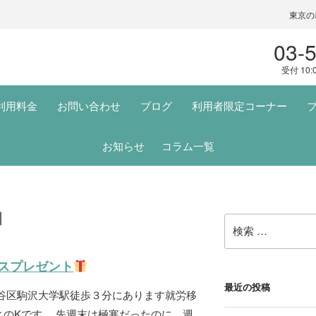
東京の
03-
受付 10:
利用料金
お問い合わせ
ブログ
利用者限定コーナー
お知らせ
コラム一覧
園
検
索:
スプレゼント
最近の投稿
田谷区駒沢大学駅徒歩３分にあります就労移
のKです。 先週末は極寒だったのに、週