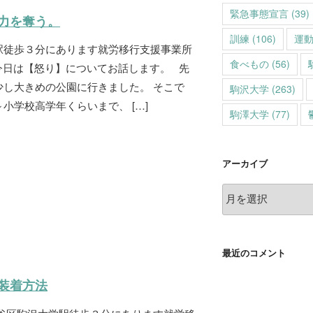
緊急事態宣言
(39)
力を奪う。
訓練
(106)
運
駅徒歩３分にあります就労移行支援事業所
食べもの
(56)
今日は【怒り】についてお話します。 先
少し大きめの公園に行きました。 そこで
駒沢大学
(263)
小学校高学年くらいまで、 […]
駒澤大学
(77)
アーカイブ
ア
ー
カ
イ
最近のコメント
ブ
装着方法