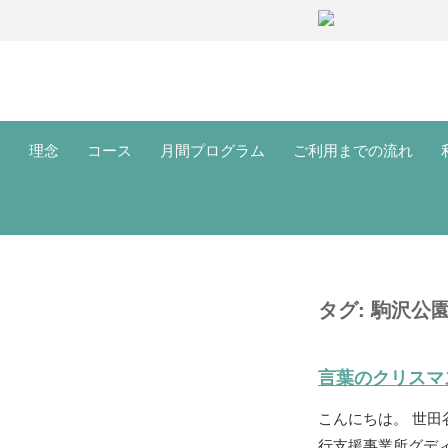
理念
コース
月間プログラム
ご利用までの流れ
タグ:
駒沢公
言葉のクリスマ
こんにちは。 世
行支援事業所グディ