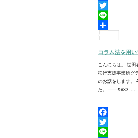
F
a
T
c
w
L
e
i
i
共
b
t
n
有
コラム法を用い
o
t
e
こんにちは。 世
o
e
移行支援事業所グ
k
r
のお話をします。
た。 ——&#82 […]
F
a
T