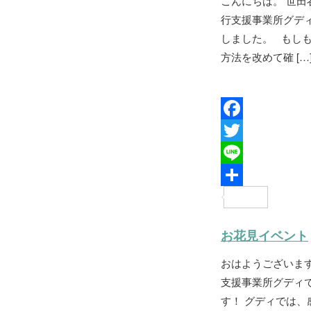
こんにちは。 世
o
e
行支援事業所グデ
k
r
しました。 もし
方法を改めて確 […
F
a
T
c
w
L
e
i
i
共
b
t
n
有
お花見イベント
o
t
e
おはようございま
o
e
支援事業所グディ
k
r
す！ グディでは、