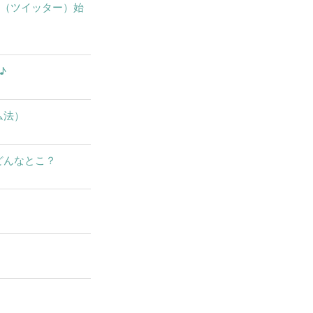
X（ツイッター）始
♪
ム法）
どんなとこ？