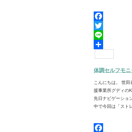
F
a
T
c
w
L
e
i
i
共
b
t
n
有
体調セルフモニ
o
t
e
こんにちは。 世
o
e
援事業所グディの
k
r
先日ナビゲーショ
中で今回は「ストレ