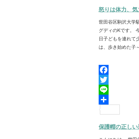
b
t
n
有
怒りは体力、気
o
t
e
世田谷区駒沢大学
o
e
グディのKです。 
k
r
日子どもを連れて
は、歩き始めた子～
F
a
T
c
w
L
e
i
i
共
b
t
n
有
保護帽の正しい
o
t
e