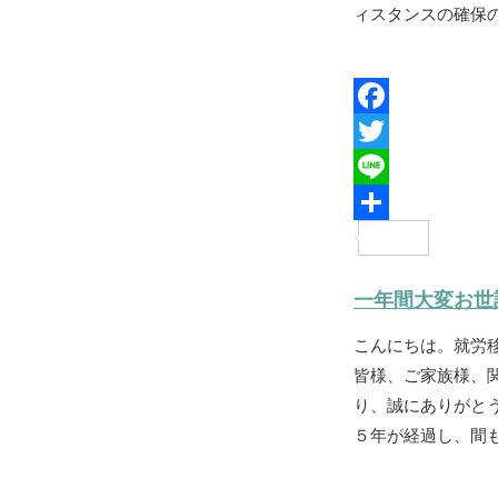
ィスタンスの確保の
F
a
T
c
w
L
e
i
i
共
b
t
n
有
一年間大変お世
o
t
e
こんにちは。就労
o
e
皆様、ご家族様、
k
r
り、誠にありがと
５年が経過し、間も