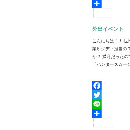
c
w
L
e
i
i
共
b
t
n
有
外出イベント
o
t
e
こんにちは！！ 
o
e
業所グディ担当の
k
r
か？ 満月だった
「ハンターズムーン
F
a
T
c
w
L
e
i
i
共