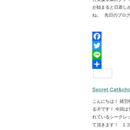
が始まると日差し
ね。 先日のプログ
F
a
T
c
w
L
e
i
i
共
b
t
n
有
Secret Cat&ch
o
t
e
こんにちは！ 就
o
e
る🄬です！ 今回
k
r
れているシークレ
て頂きます！ １２