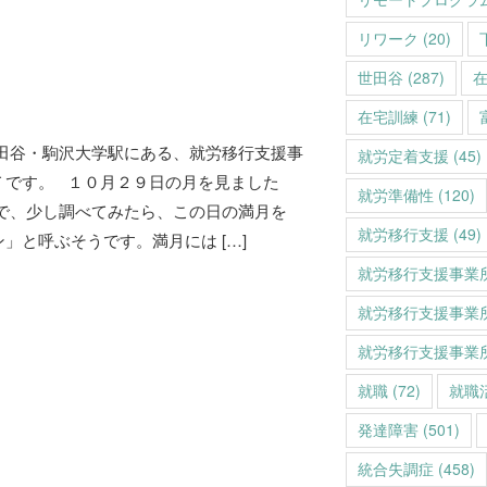
リワーク
(20)
世田谷
(287)
在宅訓練
(71)
世田谷・駒沢大学駅にある、就労移行支援事
就労定着支援
(45)
Ｔです。 １０月２９日の月を見ました
就労準備性
(120)
ので、少し調べてみたら、この日の満月を
就労移行支援
(49)
」と呼ぶそうです。満月には […]
就労移行支援事業
就労移行支援事業
就労移行支援事業
就職
(72)
就職
発達障害
(501)
統合失調症
(458)