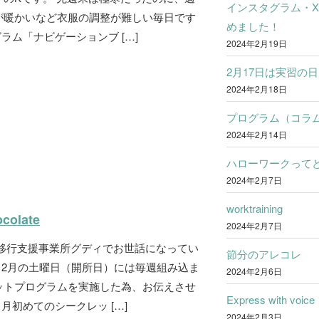
インスタグラム・
が暖かいなど衣服の調整が難しい毎日です
めました！
ラム「ナビゲーションブ […]
2024年2月19日
2月17日は実習の日
2024年2月18日
プログラム（コラ
2024年2月14日
ハローワークって
2024年2月7日
worktraining
ocolate
2024年2月7日
労移行支援事業所グディでお世話になってい
節分のアレコレ
は12月の土曜日（開所日）には毎週組み込ま
2024年2月6日
ットプログラムを実施した為、お伝えさせ
Express with voice
月初めてのシークレッ […]
2024年2月3日