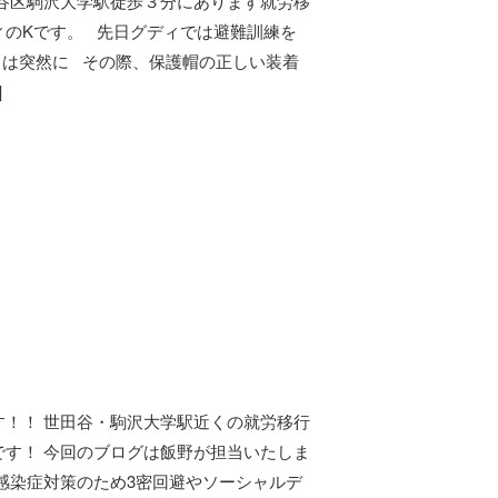
田谷区駒沢大学駅徒歩３分にあります就労移
ィのKです。 先日グディでは避難訓練を
もは突然に その際、保護帽の正しい装着
]
す！！ 世田谷・駒沢大学駅近くの就労移行
です！ 今回のブログは飯野が担当いたしま
感染症対策のため3密回避やソーシャルデ